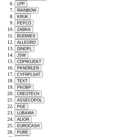
LPP
RAINBOW
KRUK
PEPCO
ZABKA
BUDIMEX
ALLEGRO
DINOPL
JSW
CDPROJEKT
PKNORLEN
CYFRPLSAT
TEXT
PKOBP
CREOTECH
ASSECOPOL
PGE
LUBAWA
ALIOR
EUROCASH
PURE