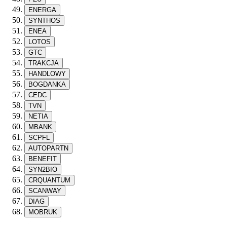
ENERGA
SYNTHOS
ENEA
LOTOS
GTC
TRAKCJA
HANDLOWY
BOGDANKA
CEDC
TVN
NETIA
MBANK
SCPFL
AUTOPARTN
BENEFIT
SYN2BIO
CRQUANTUM
SCANWAY
DIAG
MOBRUK