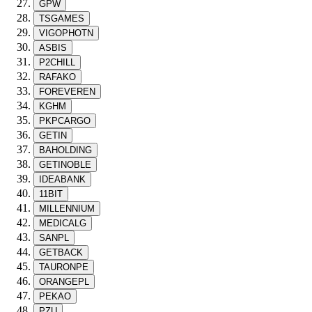
GPW
TSGAMES
VIGOPHOTN
ASBIS
P2CHILL
RAFAKO
FOREVEREN
KGHM
PKPCARGO
GETIN
BAHOLDING
GETINOBLE
IDEABANK
11BIT
MILLENNIUM
MEDICALG
SANPL
GETBACK
TAURONPE
ORANGEPL
PEKAO
PZU