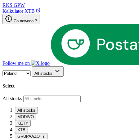
RKS
GPW
Kalkulator XTB
Co nowego ?
Follow me on
All stocks
Select
All stocks
All stocks
MODIVO
KETY
XTB
GRUPAAZOTY