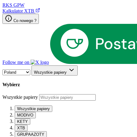
RKS
GPW
Kalkulator XTB
Co nowego ?
Follow me on
Wszystkie papiery
Wybierz
Wszystkie papiery
Wszystkie papiery
MODIVO
KETY
XTB
GRUPAAZOTY