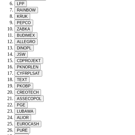
LPP
RAINBOW
KRUK
PEPCO
ZABKA
BUDIMEX
ALLEGRO
DINOPL
JSW
CDPROJEKT
PKNORLEN
CYFRPLSAT
TEXT
PKOBP
CREOTECH
ASSECOPOL
PGE
LUBAWA
ALIOR
EUROCASH
PURE