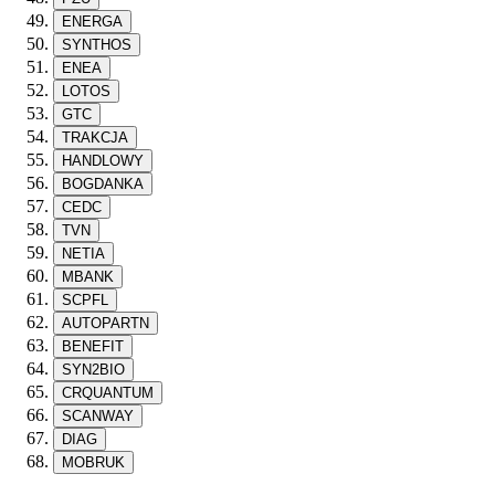
ENERGA
SYNTHOS
ENEA
LOTOS
GTC
TRAKCJA
HANDLOWY
BOGDANKA
CEDC
TVN
NETIA
MBANK
SCPFL
AUTOPARTN
BENEFIT
SYN2BIO
CRQUANTUM
SCANWAY
DIAG
MOBRUK