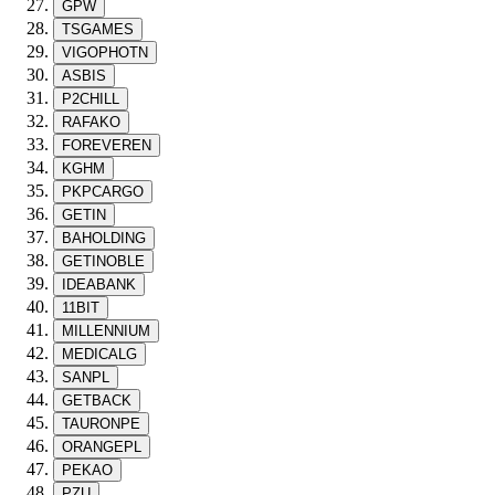
GPW
TSGAMES
VIGOPHOTN
ASBIS
P2CHILL
RAFAKO
FOREVEREN
KGHM
PKPCARGO
GETIN
BAHOLDING
GETINOBLE
IDEABANK
11BIT
MILLENNIUM
MEDICALG
SANPL
GETBACK
TAURONPE
ORANGEPL
PEKAO
PZU