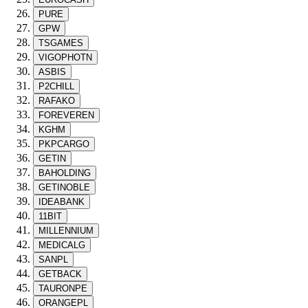
PURE
GPW
TSGAMES
VIGOPHOTN
ASBIS
P2CHILL
RAFAKO
FOREVEREN
KGHM
PKPCARGO
GETIN
BAHOLDING
GETINOBLE
IDEABANK
11BIT
MILLENNIUM
MEDICALG
SANPL
GETBACK
TAURONPE
ORANGEPL