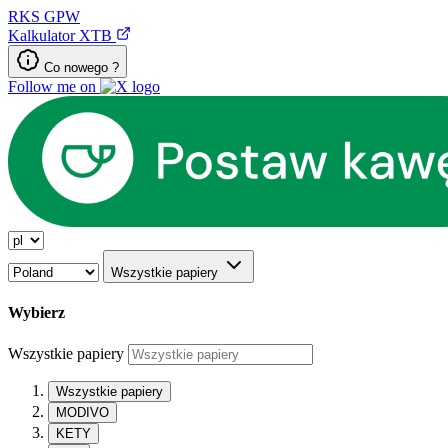
RKS
GPW
Kalkulator XTB
Co nowego ?
Follow me on
Wszystkie papiery
Wybierz
Wszystkie papiery
Wszystkie papiery
MODIVO
KETY