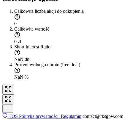
Całkowita liczba akcji do odkupienia
0
Całkowita wartość
0 zł
Short Interest Ratio
NaN dni
Procent wolnego obrotu (free float)
NaN %
TOS
Polityka prywatności. Regulamin
contact@rksgpw.com