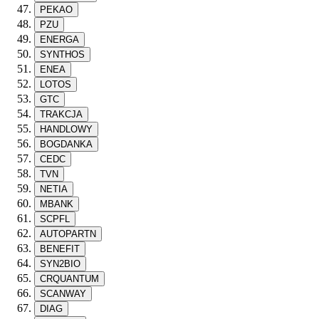
PEKAO
PZU
ENERGA
SYNTHOS
ENEA
LOTOS
GTC
TRAKCJA
HANDLOWY
BOGDANKA
CEDC
TVN
NETIA
MBANK
SCPFL
AUTOPARTN
BENEFIT
SYN2BIO
CRQUANTUM
SCANWAY
DIAG