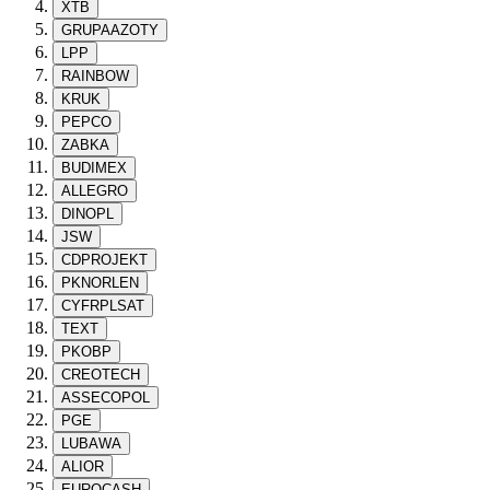
XTB
GRUPAAZOTY
LPP
RAINBOW
KRUK
PEPCO
ZABKA
BUDIMEX
ALLEGRO
DINOPL
JSW
CDPROJEKT
PKNORLEN
CYFRPLSAT
TEXT
PKOBP
CREOTECH
ASSECOPOL
PGE
LUBAWA
ALIOR
EUROCASH