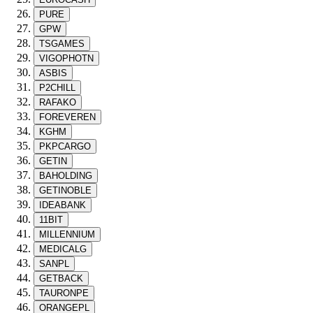
PURE
GPW
TSGAMES
VIGOPHOTN
ASBIS
P2CHILL
RAFAKO
FOREVEREN
KGHM
PKPCARGO
GETIN
BAHOLDING
GETINOBLE
IDEABANK
11BIT
MILLENNIUM
MEDICALG
SANPL
GETBACK
TAURONPE
ORANGEPL