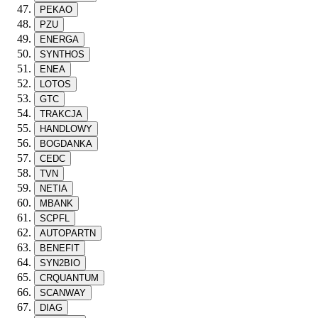
PEKAO
PZU
ENERGA
SYNTHOS
ENEA
LOTOS
GTC
TRAKCJA
HANDLOWY
BOGDANKA
CEDC
TVN
NETIA
MBANK
SCPFL
AUTOPARTN
BENEFIT
SYN2BIO
CRQUANTUM
SCANWAY
DIAG