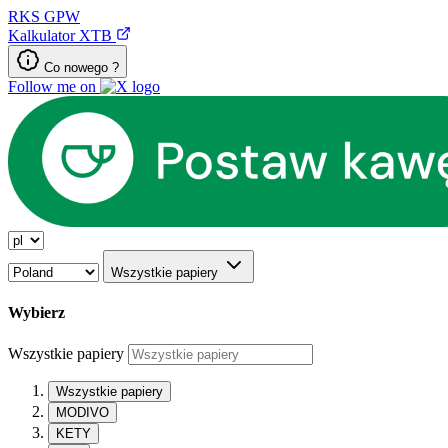
RKS
GPW
Kalkulator XTB
Co nowego ?
Follow me on
Wszystkie papiery
Wybierz
Wszystkie papiery
Wszystkie papiery
MODIVO
KETY