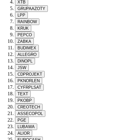
XTB
GRUPAAZOTY
LPP
RAINBOW
KRUK
PEPCO
ZABKA
BUDIMEX
ALLEGRO
DINOPL
JSW
CDPROJEKT
PKNORLEN
CYFRPLSAT
TEXT
PKOBP
CREOTECH
ASSECOPOL
PGE
LUBAWA
ALIOR
EUROCASH