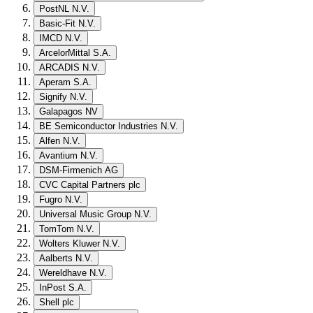
PostNL N.V.
Basic-Fit N.V.
IMCD N.V.
ArcelorMittal S.A.
ARCADIS N.V.
Aperam S.A.
Signify N.V.
Galapagos NV
BE Semiconductor Industries N.V.
Alfen N.V.
Avantium N.V.
DSM-Firmenich AG
CVC Capital Partners plc
Fugro N.V.
Universal Music Group N.V.
TomTom N.V.
Wolters Kluwer N.V.
Aalberts N.V.
Wereldhave N.V.
InPost S.A.
Shell plc