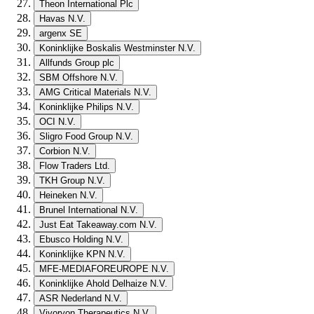
Theon International Plc
Havas N.V.
argenx SE
Koninklijke Boskalis Westminster N.V.
Allfunds Group plc
SBM Offshore N.V.
AMG Critical Materials N.V.
Koninklijke Philips N.V.
OCI N.V.
Sligro Food Group N.V.
Corbion N.V.
Flow Traders Ltd.
TKH Group N.V.
Heineken N.V.
Brunel International N.V.
Just Eat Takeaway.com N.V.
Ebusco Holding N.V.
Koninklijke KPN N.V.
MFE-MEDIAFOREUROPE N.V.
Koninklijke Ahold Delhaize N.V.
ASR Nederland N.V.
Vivoryon Therapeutics N.V.