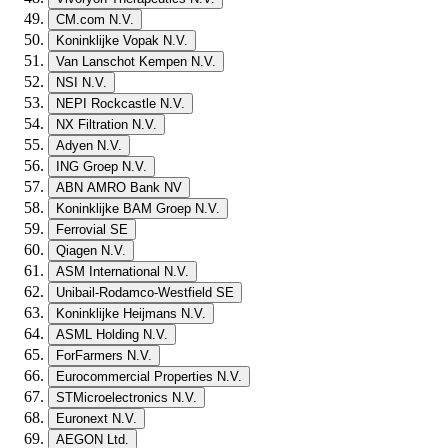
CM.com N.V.
Koninklijke Vopak N.V.
Van Lanschot Kempen N.V.
NSI N.V.
NEPI Rockcastle N.V.
NX Filtration N.V.
Adyen N.V.
ING Groep N.V.
ABN AMRO Bank NV
Koninklijke BAM Groep N.V.
Ferrovial SE
Qiagen N.V.
ASM International N.V.
Unibail-Rodamco-Westfield SE
Koninklijke Heijmans N.V.
ASML Holding N.V.
ForFarmers N.V.
Eurocommercial Properties N.V.
STMicroelectronics N.V.
Euronext N.V.
AEGON Ltd.