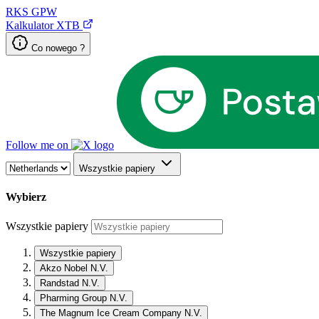
RKS
GPW
Kalkulator XTB
Co nowego ?
Follow me on
Wszystkie papiery
Wybierz
Wszystkie papiery
Wszystkie papiery
Akzo Nobel N.V.
Randstad N.V.
Pharming Group N.V.
The Magnum Ice Cream Company N.V.