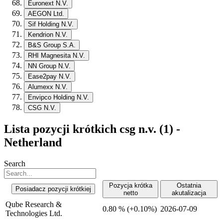
Euronext N.V.
AEGON Ltd.
Sif Holding N.V.
Kendrion N.V.
B&S Group S.A.
RHI Magnesita N.V.
NN Group N.V.
Ease2pay N.V.
Alumexx N.V.
Envipco Holding N.V.
CSG N.V.
Lista pozycji krótkich csg n.v. (1) -
Netherland
Search
Pozycja krótka
Ostatnia
Posiadacz pozycji krótkiej
netto
akutalizacja
Qube Research &
0.80 %
(
+
0.10%)
2026-07-09
Technologies Ltd.