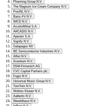
Pharming Group N.V.
The Magnum Ice Cream Company N.V.
PostNL N.V.
Basic-Fit N.V.
IMCD N.V.
ArcelorMittal S.A.
ARCADIS N.V.
Aperam S.A.
Signify N.V.
Galapagos NV
BE Semiconductor Industries N.V.
Alfen N.V.
Avantium N.V.
DSM-Firmenich AG
CVC Capital Partners plc
Fugro N.V.
Universal Music Group N.V.
TomTom N.V.
Wolters Kluwer N.V.
Aalberts N.V.
Wereldhave N.V.
InPost S.A.