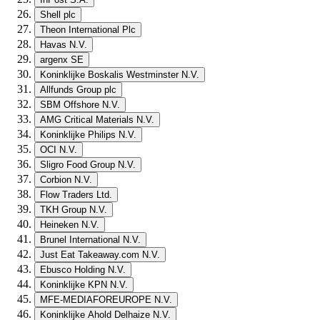
Shell plc
Theon International Plc
Havas N.V.
argenx SE
Koninklijke Boskalis Westminster N.V.
Allfunds Group plc
SBM Offshore N.V.
AMG Critical Materials N.V.
Koninklijke Philips N.V.
OCI N.V.
Sligro Food Group N.V.
Corbion N.V.
Flow Traders Ltd.
TKH Group N.V.
Heineken N.V.
Brunel International N.V.
Just Eat Takeaway.com N.V.
Ebusco Holding N.V.
Koninklijke KPN N.V.
MFE-MEDIAFOREUROPE N.V.
Koninklijke Ahold Delhaize N.V.