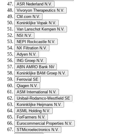
ASR Nederland N.V.
Vivoryon Therapeutics N.V.
CM.com N.V.
Koninklijke Vopak N.V.
Van Lanschot Kempen N.V.
NSI N.V.
NEPI Rockcastle N.V.
NX Filtration N.V.
Adyen N.V.
ING Groep N.V.
ABN AMRO Bank NV
Koninklijke BAM Groep N.V.
Ferrovial SE
Qiagen N.V.
ASM International N.V.
Unibail-Rodamco-Westfield SE
Koninklijke Heijmans N.V.
ASML Holding N.V.
ForFarmers N.V.
Eurocommercial Properties N.V.
STMicroelectronics N.V.