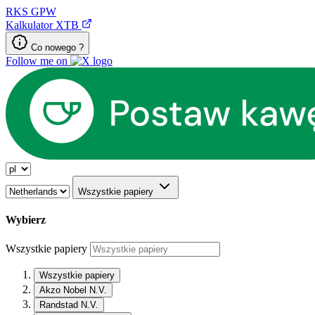
RKS
GPW
Kalkulator XTB
Co nowego ?
Follow me on
Wszystkie papiery
Wybierz
Wszystkie papiery
Wszystkie papiery
Akzo Nobel N.V.
Randstad N.V.