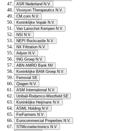
ASR Nederland N.V.
Vivoryon Therapeutics N.V.
CM.com N.V.
Koninklijke Vopak N.V.
Van Lanschot Kempen N.V.
NSI N.V.
NEPI Rockcastle N.V.
NX Filtration N.V.
Adyen N.V.
ING Groep N.V.
ABN AMRO Bank NV
Koninklijke BAM Groep N.V.
Ferrovial SE
Qiagen N.V.
ASM International N.V.
Unibail-Rodamco-Westfield SE
Koninklijke Heijmans N.V.
ASML Holding N.V.
ForFarmers N.V.
Eurocommercial Properties N.V.
STMicroelectronics N.V.