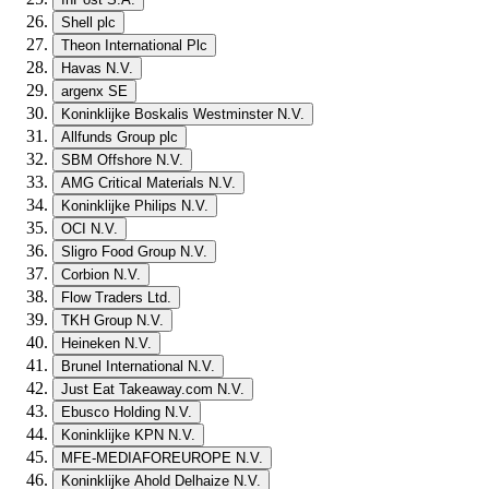
Shell plc
Theon International Plc
Havas N.V.
argenx SE
Koninklijke Boskalis Westminster N.V.
Allfunds Group plc
SBM Offshore N.V.
AMG Critical Materials N.V.
Koninklijke Philips N.V.
OCI N.V.
Sligro Food Group N.V.
Corbion N.V.
Flow Traders Ltd.
TKH Group N.V.
Heineken N.V.
Brunel International N.V.
Just Eat Takeaway.com N.V.
Ebusco Holding N.V.
Koninklijke KPN N.V.
MFE-MEDIAFOREUROPE N.V.
Koninklijke Ahold Delhaize N.V.