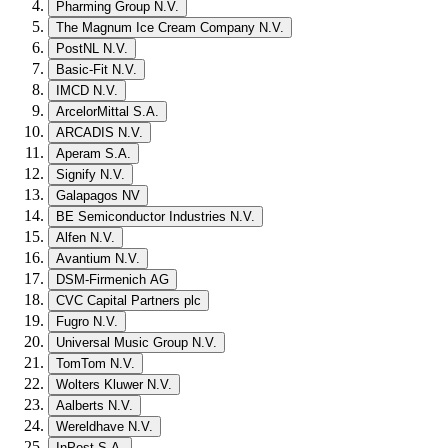
Pharming Group N.V.
The Magnum Ice Cream Company N.V.
PostNL N.V.
Basic-Fit N.V.
IMCD N.V.
ArcelorMittal S.A.
ARCADIS N.V.
Aperam S.A.
Signify N.V.
Galapagos NV
BE Semiconductor Industries N.V.
Alfen N.V.
Avantium N.V.
DSM-Firmenich AG
CVC Capital Partners plc
Fugro N.V.
Universal Music Group N.V.
TomTom N.V.
Wolters Kluwer N.V.
Aalberts N.V.
Wereldhave N.V.
InPost S.A.