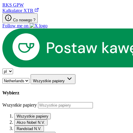
RKS
GPW
Kalkulator XTB
Co nowego ?
Follow me on
Wszystkie papiery
Wybierz
Wszystkie papiery
Wszystkie papiery
Akzo Nobel N.V.
Randstad N.V.