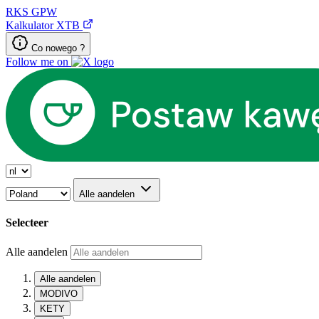
RKS
GPW
Kalkulator XTB
Co nowego ?
Follow me on
Alle aandelen
Selecteer
Alle aandelen
Alle aandelen
MODIVO
KETY