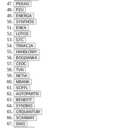
PEKAO
PZU
ENERGA
SYNTHOS
ENEA
LOTOS
GTC
TRAKCJA
HANDLOWY
BOGDANKA
CEDC
TVN
NETIA
MBANK
SCPFL
AUTOPARTN
BENEFIT
SYN2BIO
CRQUANTUM
SCANWAY
DIAG