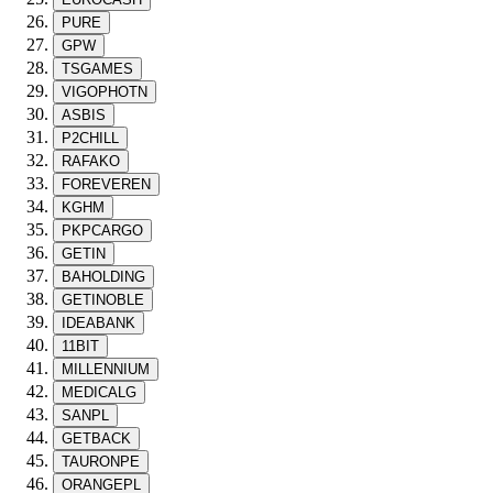
PURE
GPW
TSGAMES
VIGOPHOTN
ASBIS
P2CHILL
RAFAKO
FOREVEREN
KGHM
PKPCARGO
GETIN
BAHOLDING
GETINOBLE
IDEABANK
11BIT
MILLENNIUM
MEDICALG
SANPL
GETBACK
TAURONPE
ORANGEPL