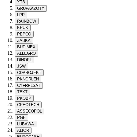
XTB
GRUPAAZOTY
LPP
RAINBOW
KRUK
PEPCO
ZABKA
BUDIMEX
ALLEGRO
DINOPL
JSW
CDPROJEKT
PKNORLEN
CYFRPLSAT
TEXT
PKOBP
CREOTECH
ASSECOPOL
PGE
LUBAWA
ALIOR
EUROCASH