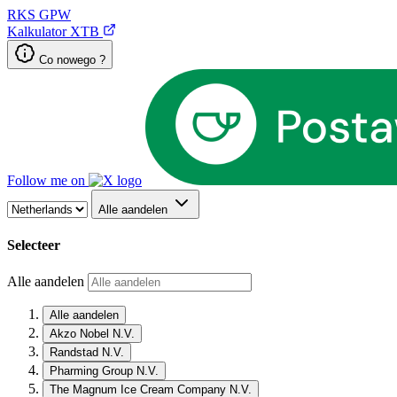
RKS
GPW
Kalkulator XTB
Co nowego ?
Follow me on
Alle aandelen
Selecteer
Alle aandelen
Alle aandelen
Akzo Nobel N.V.
Randstad N.V.
Pharming Group N.V.
The Magnum Ice Cream Company N.V.