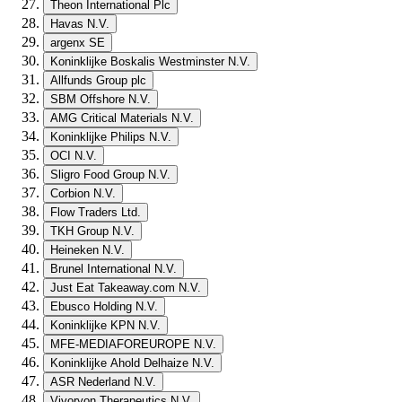
Theon International Plc
Havas N.V.
argenx SE
Koninklijke Boskalis Westminster N.V.
Allfunds Group plc
SBM Offshore N.V.
AMG Critical Materials N.V.
Koninklijke Philips N.V.
OCI N.V.
Sligro Food Group N.V.
Corbion N.V.
Flow Traders Ltd.
TKH Group N.V.
Heineken N.V.
Brunel International N.V.
Just Eat Takeaway.com N.V.
Ebusco Holding N.V.
Koninklijke KPN N.V.
MFE-MEDIAFOREUROPE N.V.
Koninklijke Ahold Delhaize N.V.
ASR Nederland N.V.
Vivoryon Therapeutics N.V.