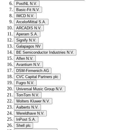
PostNL N.V.
Basic-Fit N.V.
IMCD N.V.
ArcelorMittal S.A.
ARCADIS N.V.
Aperam S.A.
Signify N.V.
Galapagos NV
BE Semiconductor Industries N.V.
Alfen N.V.
Avantium N.V.
DSM-Firmenich AG
CVC Capital Partners plc
Fugro N.V.
Universal Music Group N.V.
TomTom N.V.
Wolters Kluwer N.V.
Aalberts N.V.
Wereldhave N.V.
InPost S.A.
Shell plc