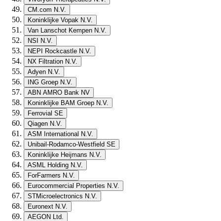
CM.com N.V.
Koninklijke Vopak N.V.
Van Lanschot Kempen N.V.
NSI N.V.
NEPI Rockcastle N.V.
NX Filtration N.V.
Adyen N.V.
ING Groep N.V.
ABN AMRO Bank NV
Koninklijke BAM Groep N.V.
Ferrovial SE
Qiagen N.V.
ASM International N.V.
Unibail-Rodamco-Westfield SE
Koninklijke Heijmans N.V.
ASML Holding N.V.
ForFarmers N.V.
Eurocommercial Properties N.V.
STMicroelectronics N.V.
Euronext N.V.
AEGON Ltd.