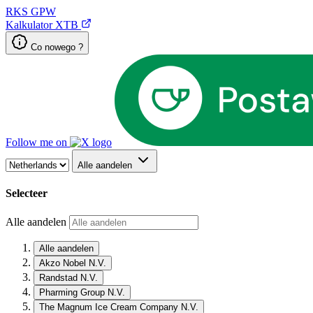
RKS
GPW
Kalkulator XTB
Co nowego ?
Follow me on
Alle aandelen
Selecteer
Alle aandelen
Alle aandelen
Akzo Nobel N.V.
Randstad N.V.
Pharming Group N.V.
The Magnum Ice Cream Company N.V.