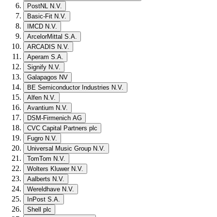
PostNL N.V.
Basic-Fit N.V.
IMCD N.V.
ArcelorMittal S.A.
ARCADIS N.V.
Aperam S.A.
Signify N.V.
Galapagos NV
BE Semiconductor Industries N.V.
Alfen N.V.
Avantium N.V.
DSM-Firmenich AG
CVC Capital Partners plc
Fugro N.V.
Universal Music Group N.V.
TomTom N.V.
Wolters Kluwer N.V.
Aalberts N.V.
Wereldhave N.V.
InPost S.A.
Shell plc