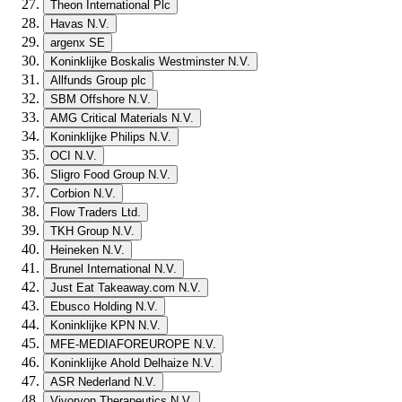
Theon International Plc
Havas N.V.
argenx SE
Koninklijke Boskalis Westminster N.V.
Allfunds Group plc
SBM Offshore N.V.
AMG Critical Materials N.V.
Koninklijke Philips N.V.
OCI N.V.
Sligro Food Group N.V.
Corbion N.V.
Flow Traders Ltd.
TKH Group N.V.
Heineken N.V.
Brunel International N.V.
Just Eat Takeaway.com N.V.
Ebusco Holding N.V.
Koninklijke KPN N.V.
MFE-MEDIAFOREUROPE N.V.
Koninklijke Ahold Delhaize N.V.
ASR Nederland N.V.
Vivoryon Therapeutics N.V.