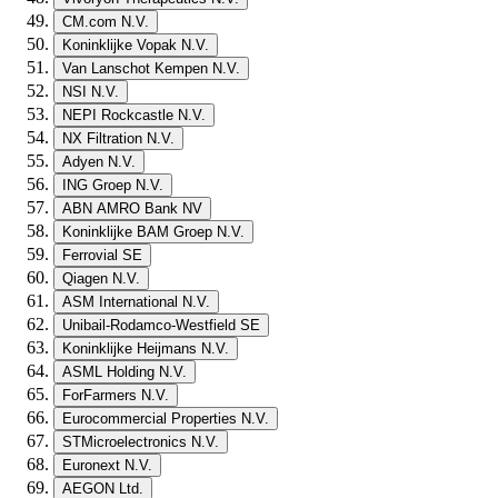
CM.com N.V.
Koninklijke Vopak N.V.
Van Lanschot Kempen N.V.
NSI N.V.
NEPI Rockcastle N.V.
NX Filtration N.V.
Adyen N.V.
ING Groep N.V.
ABN AMRO Bank NV
Koninklijke BAM Groep N.V.
Ferrovial SE
Qiagen N.V.
ASM International N.V.
Unibail-Rodamco-Westfield SE
Koninklijke Heijmans N.V.
ASML Holding N.V.
ForFarmers N.V.
Eurocommercial Properties N.V.
STMicroelectronics N.V.
Euronext N.V.
AEGON Ltd.