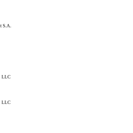
t S.A.
, LLC
, LLC