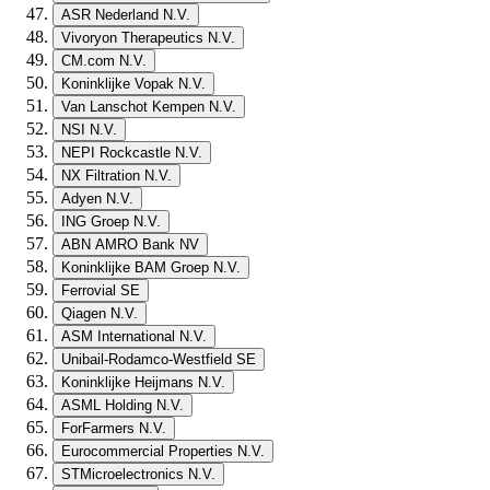
ASR Nederland N.V.
Vivoryon Therapeutics N.V.
CM.com N.V.
Koninklijke Vopak N.V.
Van Lanschot Kempen N.V.
NSI N.V.
NEPI Rockcastle N.V.
NX Filtration N.V.
Adyen N.V.
ING Groep N.V.
ABN AMRO Bank NV
Koninklijke BAM Groep N.V.
Ferrovial SE
Qiagen N.V.
ASM International N.V.
Unibail-Rodamco-Westfield SE
Koninklijke Heijmans N.V.
ASML Holding N.V.
ForFarmers N.V.
Eurocommercial Properties N.V.
STMicroelectronics N.V.