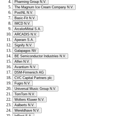
Pharming Group N.V.
The Magnum Ice Cream Company N.V.
PostNL N.V.
Basic-Fit N.V.
IMCD N.V.
ArcelorMittal S.A.
ARCADIS N.V.
Aperam S.A.
Signify N.V.
Galapagos NV
BE Semiconductor Industries N.V.
Alfen N.V.
Avantium N.V.
DSM-Firmenich AG
CVC Capital Partners plc
Fugro N.V.
Universal Music Group N.V.
TomTom N.V.
Wolters Kluwer N.V.
Aalberts N.V.
Wereldhave N.V.
InPost S.A.