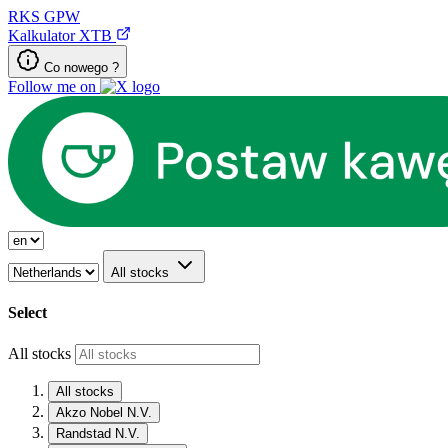
RKS
GPW
Kalkulator XTB
Co nowego ?
Follow me on
All stocks
Select
All stocks
All stocks
Akzo Nobel N.V.
Randstad N.V.