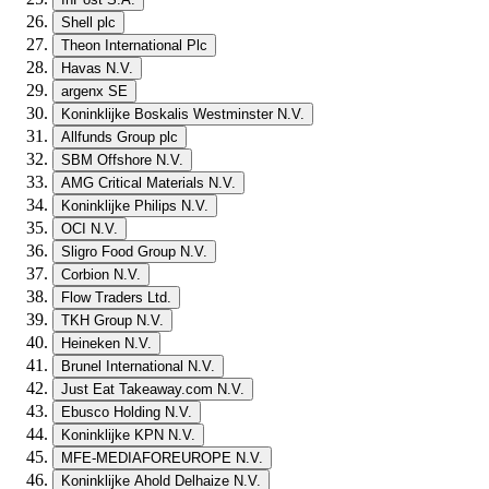
Shell plc
Theon International Plc
Havas N.V.
argenx SE
Koninklijke Boskalis Westminster N.V.
Allfunds Group plc
SBM Offshore N.V.
AMG Critical Materials N.V.
Koninklijke Philips N.V.
OCI N.V.
Sligro Food Group N.V.
Corbion N.V.
Flow Traders Ltd.
TKH Group N.V.
Heineken N.V.
Brunel International N.V.
Just Eat Takeaway.com N.V.
Ebusco Holding N.V.
Koninklijke KPN N.V.
MFE-MEDIAFOREUROPE N.V.
Koninklijke Ahold Delhaize N.V.