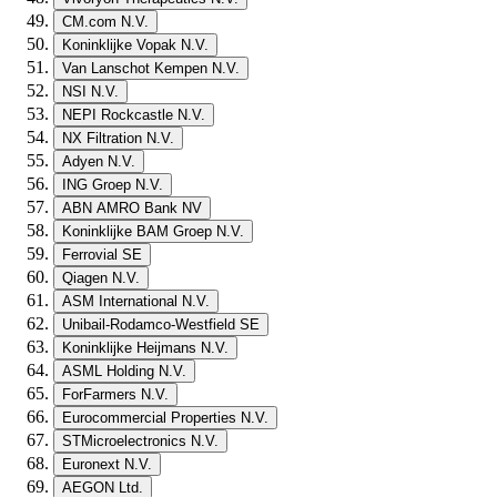
CM.com N.V.
Koninklijke Vopak N.V.
Van Lanschot Kempen N.V.
NSI N.V.
NEPI Rockcastle N.V.
NX Filtration N.V.
Adyen N.V.
ING Groep N.V.
ABN AMRO Bank NV
Koninklijke BAM Groep N.V.
Ferrovial SE
Qiagen N.V.
ASM International N.V.
Unibail-Rodamco-Westfield SE
Koninklijke Heijmans N.V.
ASML Holding N.V.
ForFarmers N.V.
Eurocommercial Properties N.V.
STMicroelectronics N.V.
Euronext N.V.
AEGON Ltd.