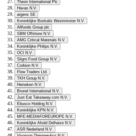
Theon International Plc
Havas N.V.
argenx SE
Koninklijke Boskalis Westminster N.V.
Allfunds Group plc
SBM Offshore N.V.
AMG Critical Materials N.V.
Koninklijke Philips N.V.
OCI N.V.
Sligro Food Group N.V.
Corbion N.V.
Flow Traders Ltd.
TKH Group N.V.
Heineken N.V.
Brunel International N.V.
Just Eat Takeaway.com N.V.
Ebusco Holding N.V.
Koninklijke KPN N.V.
MFE-MEDIAFOREUROPE N.V.
Koninklijke Ahold Delhaize N.V.
ASR Nederland N.V.
Vivoryon Therapeutics N.V.