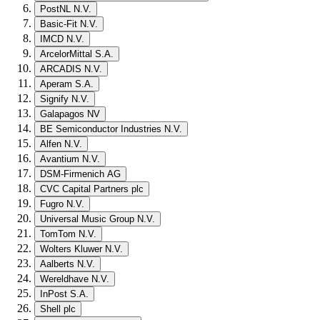
PostNL N.V.
Basic-Fit N.V.
IMCD N.V.
ArcelorMittal S.A.
ARCADIS N.V.
Aperam S.A.
Signify N.V.
Galapagos NV
BE Semiconductor Industries N.V.
Alfen N.V.
Avantium N.V.
DSM-Firmenich AG
CVC Capital Partners plc
Fugro N.V.
Universal Music Group N.V.
TomTom N.V.
Wolters Kluwer N.V.
Aalberts N.V.
Wereldhave N.V.
InPost S.A.
Shell plc