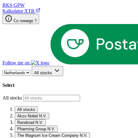
RKS
GPW
Kalkulator XTB
Co nowego ?
Follow me on
All stocks
Select
All stocks
All stocks
Akzo Nobel N.V.
Randstad N.V.
Pharming Group N.V.
The Magnum Ice Cream Company N.V.