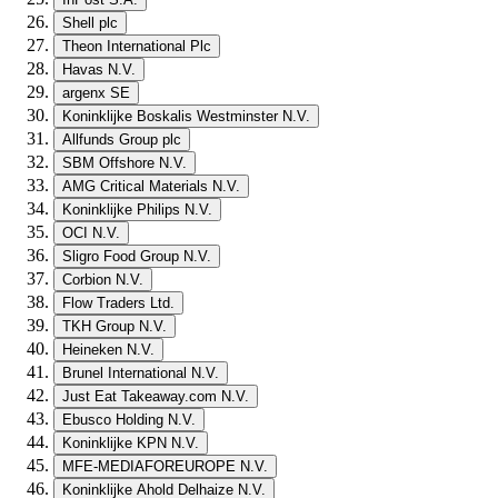
Shell plc
Theon International Plc
Havas N.V.
argenx SE
Koninklijke Boskalis Westminster N.V.
Allfunds Group plc
SBM Offshore N.V.
AMG Critical Materials N.V.
Koninklijke Philips N.V.
OCI N.V.
Sligro Food Group N.V.
Corbion N.V.
Flow Traders Ltd.
TKH Group N.V.
Heineken N.V.
Brunel International N.V.
Just Eat Takeaway.com N.V.
Ebusco Holding N.V.
Koninklijke KPN N.V.
MFE-MEDIAFOREUROPE N.V.
Koninklijke Ahold Delhaize N.V.