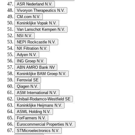
ASR Nederland N.V.
Vivoryon Therapeutics N.V.
CM.com N.V.
Koninklijke Vopak N.V.
Van Lanschot Kempen N.V.
NSI N.V.
NEPI Rockcastle N.V.
NX Filtration N.V.
Adyen N.V.
ING Groep N.V.
ABN AMRO Bank NV
Koninklijke BAM Groep N.V.
Ferrovial SE
Qiagen N.V.
ASM International N.V.
Unibail-Rodamco-Westfield SE
Koninklijke Heijmans N.V.
ASML Holding N.V.
ForFarmers N.V.
Eurocommercial Properties N.V.
STMicroelectronics N.V.