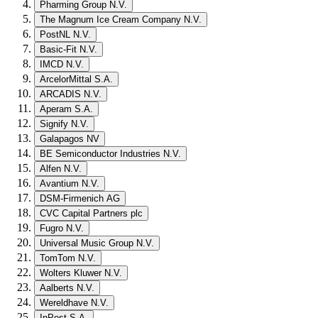
Pharming Group N.V.
The Magnum Ice Cream Company N.V.
PostNL N.V.
Basic-Fit N.V.
IMCD N.V.
ArcelorMittal S.A.
ARCADIS N.V.
Aperam S.A.
Signify N.V.
Galapagos NV
BE Semiconductor Industries N.V.
Alfen N.V.
Avantium N.V.
DSM-Firmenich AG
CVC Capital Partners plc
Fugro N.V.
Universal Music Group N.V.
TomTom N.V.
Wolters Kluwer N.V.
Aalberts N.V.
Wereldhave N.V.
InPost S.A.