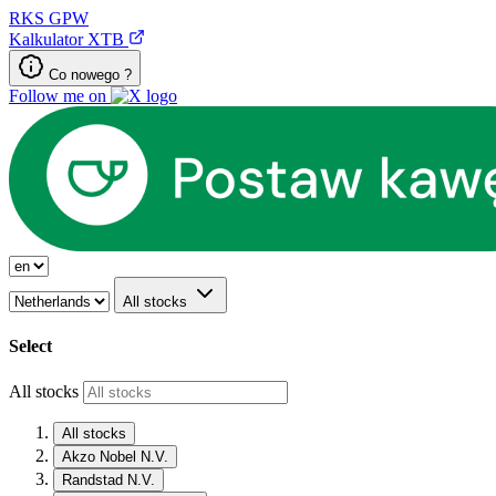
RKS
GPW
Kalkulator XTB
Co nowego ?
Follow me on
All stocks
Select
All stocks
All stocks
Akzo Nobel N.V.
Randstad N.V.