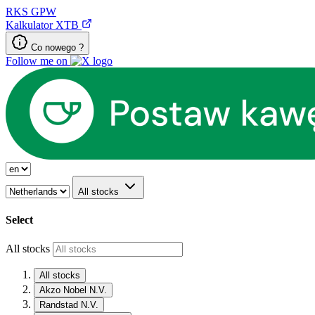
RKS
GPW
Kalkulator XTB
Co nowego ?
Follow me on
All stocks
Select
All stocks
All stocks
Akzo Nobel N.V.
Randstad N.V.