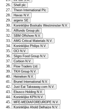
Shell plc
Theon International Plc
Havas N.V.
argenx SE
Koninklijke Boskalis Westminster N.V.
Allfunds Group plc
SBM Offshore N.V.
AMG Critical Materials N.V.
Koninklijke Philips N.V.
OCI N.V.
Sligro Food Group N.V.
Corbion N.V.
Flow Traders Ltd.
TKH Group N.V.
Heineken N.V.
Brunel International N.V.
Just Eat Takeaway.com N.V.
Ebusco Holding N.V.
Koninklijke KPN N.V.
MFE-MEDIAFOREUROPE N.V.
Koninklijke Ahold Delhaize N.V.