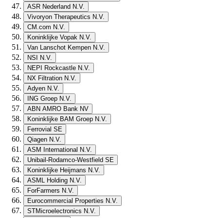
ASR Nederland N.V.
Vivoryon Therapeutics N.V.
CM.com N.V.
Koninklijke Vopak N.V.
Van Lanschot Kempen N.V.
NSI N.V.
NEPI Rockcastle N.V.
NX Filtration N.V.
Adyen N.V.
ING Groep N.V.
ABN AMRO Bank NV
Koninklijke BAM Groep N.V.
Ferrovial SE
Qiagen N.V.
ASM International N.V.
Unibail-Rodamco-Westfield SE
Koninklijke Heijmans N.V.
ASML Holding N.V.
ForFarmers N.V.
Eurocommercial Properties N.V.
STMicroelectronics N.V.