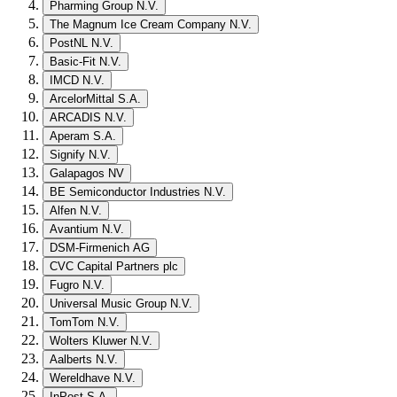
Pharming Group N.V.
The Magnum Ice Cream Company N.V.
PostNL N.V.
Basic-Fit N.V.
IMCD N.V.
ArcelorMittal S.A.
ARCADIS N.V.
Aperam S.A.
Signify N.V.
Galapagos NV
BE Semiconductor Industries N.V.
Alfen N.V.
Avantium N.V.
DSM-Firmenich AG
CVC Capital Partners plc
Fugro N.V.
Universal Music Group N.V.
TomTom N.V.
Wolters Kluwer N.V.
Aalberts N.V.
Wereldhave N.V.
InPost S.A.