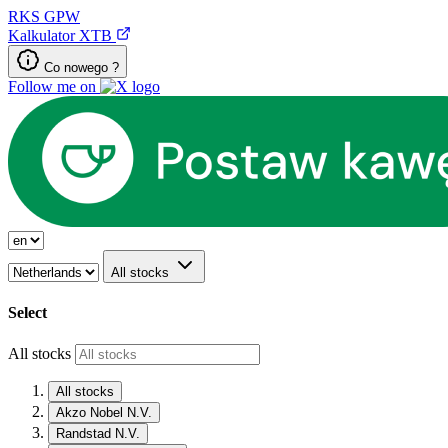
RKS
GPW
Kalkulator XTB
Co nowego ?
Follow me on
All stocks
Select
All stocks
All stocks
Akzo Nobel N.V.
Randstad N.V.