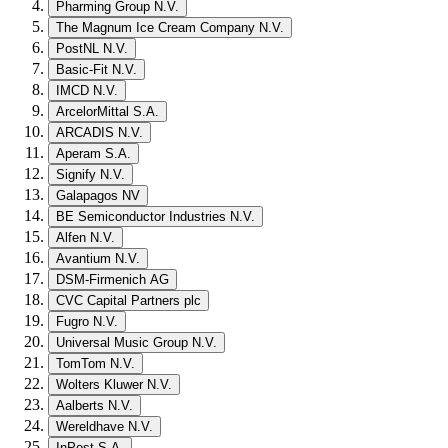
Pharming Group N.V.
The Magnum Ice Cream Company N.V.
PostNL N.V.
Basic-Fit N.V.
IMCD N.V.
ArcelorMittal S.A.
ARCADIS N.V.
Aperam S.A.
Signify N.V.
Galapagos NV
BE Semiconductor Industries N.V.
Alfen N.V.
Avantium N.V.
DSM-Firmenich AG
CVC Capital Partners plc
Fugro N.V.
Universal Music Group N.V.
TomTom N.V.
Wolters Kluwer N.V.
Aalberts N.V.
Wereldhave N.V.
InPost S.A.