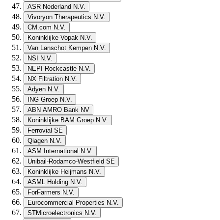
ASR Nederland N.V.
Vivoryon Therapeutics N.V.
CM.com N.V.
Koninklijke Vopak N.V.
Van Lanschot Kempen N.V.
NSI N.V.
NEPI Rockcastle N.V.
NX Filtration N.V.
Adyen N.V.
ING Groep N.V.
ABN AMRO Bank NV
Koninklijke BAM Groep N.V.
Ferrovial SE
Qiagen N.V.
ASM International N.V.
Unibail-Rodamco-Westfield SE
Koninklijke Heijmans N.V.
ASML Holding N.V.
ForFarmers N.V.
Eurocommercial Properties N.V.
STMicroelectronics N.V.