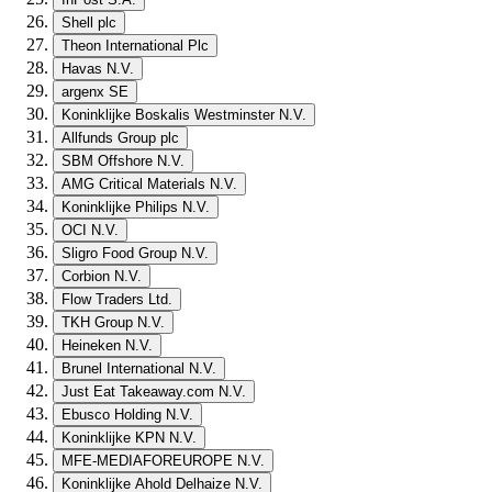
Shell plc
Theon International Plc
Havas N.V.
argenx SE
Koninklijke Boskalis Westminster N.V.
Allfunds Group plc
SBM Offshore N.V.
AMG Critical Materials N.V.
Koninklijke Philips N.V.
OCI N.V.
Sligro Food Group N.V.
Corbion N.V.
Flow Traders Ltd.
TKH Group N.V.
Heineken N.V.
Brunel International N.V.
Just Eat Takeaway.com N.V.
Ebusco Holding N.V.
Koninklijke KPN N.V.
MFE-MEDIAFOREUROPE N.V.
Koninklijke Ahold Delhaize N.V.