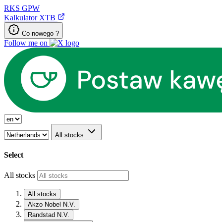
RKS
GPW
Kalkulator XTB
Co nowego ?
Follow me on
All stocks
Select
All stocks
All stocks
Akzo Nobel N.V.
Randstad N.V.