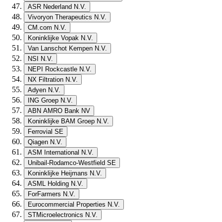
ASR Nederland N.V.
Vivoryon Therapeutics N.V.
CM.com N.V.
Koninklijke Vopak N.V.
Van Lanschot Kempen N.V.
NSI N.V.
NEPI Rockcastle N.V.
NX Filtration N.V.
Adyen N.V.
ING Groep N.V.
ABN AMRO Bank NV
Koninklijke BAM Groep N.V.
Ferrovial SE
Qiagen N.V.
ASM International N.V.
Unibail-Rodamco-Westfield SE
Koninklijke Heijmans N.V.
ASML Holding N.V.
ForFarmers N.V.
Eurocommercial Properties N.V.
STMicroelectronics N.V.