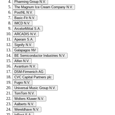
Pharming Group N.V.
The Magnum Ice Cream Company N.V.
PostNL N.V.
Basic-Fit N.V.
IMCD N.V.
ArcelorMittal S.A.
ARCADIS N.V.
Aperam S.A.
Signify N.V.
Galapagos NV
BE Semiconductor Industries N.V.
Alfen N.V.
Avantium N.V.
DSM-Firmenich AG
CVC Capital Partners plc
Fugro N.V.
Universal Music Group N.V.
TomTom N.V.
Wolters Kluwer N.V.
Aalberts N.V.
Wereldhave N.V.
InPost S.A.