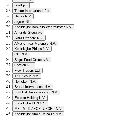
Shell plc
Theon International Plc
Havas N.V.
argenx SE
Koninklijke Boskalis Westminster N.V.
Allfunds Group plc
SBM Offshore N.V.
AMG Critical Materials N.V.
Koninklijke Philips N.V.
OCI N.V.
Sligro Food Group N.V.
Corbion N.V.
Flow Traders Ltd.
TKH Group N.V.
Heineken N.V.
Brunel International N.V.
Just Eat Takeaway.com N.V.
Ebusco Holding N.V.
Koninklijke KPN N.V.
MFE-MEDIAFOREUROPE N.V.
Koninklijke Ahold Delhaize N.V.