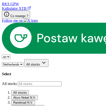
RKS
GPW
Kalkulator XTB
Co nowego ?
Follow me on
All stocks
Select
All stocks
All stocks
Akzo Nobel N.V.
Randstad N.V.