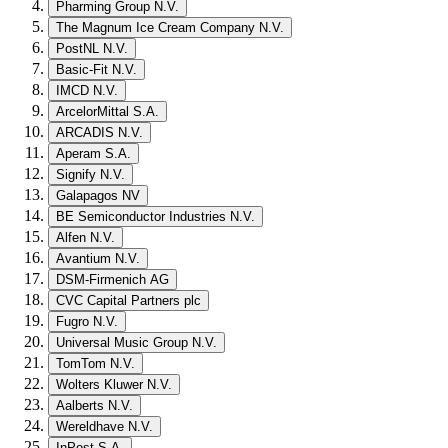
Pharming Group N.V.
The Magnum Ice Cream Company N.V.
PostNL N.V.
Basic-Fit N.V.
IMCD N.V.
ArcelorMittal S.A.
ARCADIS N.V.
Aperam S.A.
Signify N.V.
Galapagos NV
BE Semiconductor Industries N.V.
Alfen N.V.
Avantium N.V.
DSM-Firmenich AG
CVC Capital Partners plc
Fugro N.V.
Universal Music Group N.V.
TomTom N.V.
Wolters Kluwer N.V.
Aalberts N.V.
Wereldhave N.V.
InPost S.A.