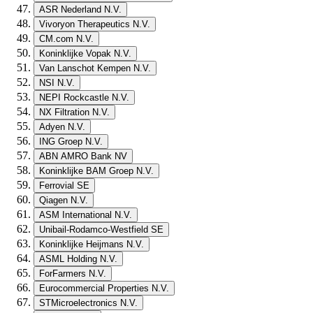
ASR Nederland N.V.
Vivoryon Therapeutics N.V.
CM.com N.V.
Koninklijke Vopak N.V.
Van Lanschot Kempen N.V.
NSI N.V.
NEPI Rockcastle N.V.
NX Filtration N.V.
Adyen N.V.
ING Groep N.V.
ABN AMRO Bank NV
Koninklijke BAM Groep N.V.
Ferrovial SE
Qiagen N.V.
ASM International N.V.
Unibail-Rodamco-Westfield SE
Koninklijke Heijmans N.V.
ASML Holding N.V.
ForFarmers N.V.
Eurocommercial Properties N.V.
STMicroelectronics N.V.