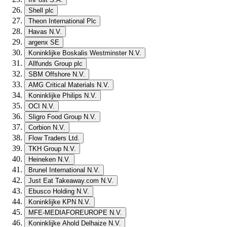
Shell plc
Theon International Plc
Havas N.V.
argenx SE
Koninklijke Boskalis Westminster N.V.
Allfunds Group plc
SBM Offshore N.V.
AMG Critical Materials N.V.
Koninklijke Philips N.V.
OCI N.V.
Sligro Food Group N.V.
Corbion N.V.
Flow Traders Ltd.
TKH Group N.V.
Heineken N.V.
Brunel International N.V.
Just Eat Takeaway.com N.V.
Ebusco Holding N.V.
Koninklijke KPN N.V.
MFE-MEDIAFOREUROPE N.V.
Koninklijke Ahold Delhaize N.V.