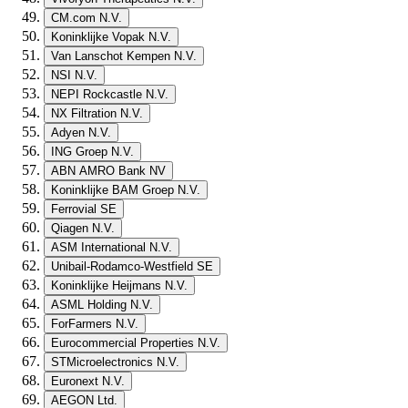
CM.com N.V.
Koninklijke Vopak N.V.
Van Lanschot Kempen N.V.
NSI N.V.
NEPI Rockcastle N.V.
NX Filtration N.V.
Adyen N.V.
ING Groep N.V.
ABN AMRO Bank NV
Koninklijke BAM Groep N.V.
Ferrovial SE
Qiagen N.V.
ASM International N.V.
Unibail-Rodamco-Westfield SE
Koninklijke Heijmans N.V.
ASML Holding N.V.
ForFarmers N.V.
Eurocommercial Properties N.V.
STMicroelectronics N.V.
Euronext N.V.
AEGON Ltd.