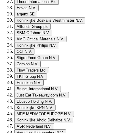
Theon International Plc
Havas N.V.
argenx SE
Koninklijke Boskalis Westminster N.V.
Allfunds Group plc
SBM Offshore N.V.
AMG Critical Materials N.V.
Koninklijke Philips N.V.
OCI N.V.
Sligro Food Group N.V.
Corbion N.V.
Flow Traders Ltd.
TKH Group N.V.
Heineken N.V.
Brunel International N.V.
Just Eat Takeaway.com N.V.
Ebusco Holding N.V.
Koninklijke KPN N.V.
MFE-MEDIAFOREUROPE N.V.
Koninklijke Ahold Delhaize N.V.
ASR Nederland N.V.
Vivoryon Therapeutics N.V.