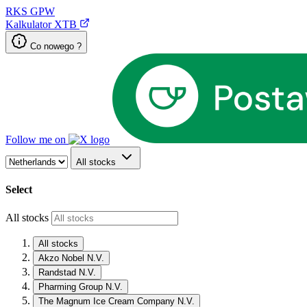
RKS
GPW
Kalkulator XTB
Co nowego ?
Follow me on
All stocks
Select
All stocks
All stocks
Akzo Nobel N.V.
Randstad N.V.
Pharming Group N.V.
The Magnum Ice Cream Company N.V.