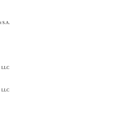
t S.A.
, LLC
, LLC