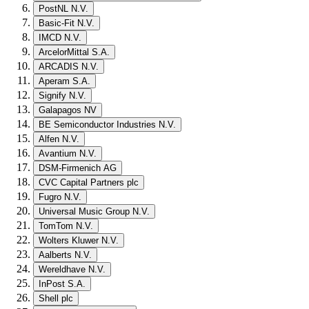
PostNL N.V.
Basic-Fit N.V.
IMCD N.V.
ArcelorMittal S.A.
ARCADIS N.V.
Aperam S.A.
Signify N.V.
Galapagos NV
BE Semiconductor Industries N.V.
Alfen N.V.
Avantium N.V.
DSM-Firmenich AG
CVC Capital Partners plc
Fugro N.V.
Universal Music Group N.V.
TomTom N.V.
Wolters Kluwer N.V.
Aalberts N.V.
Wereldhave N.V.
InPost S.A.
Shell plc